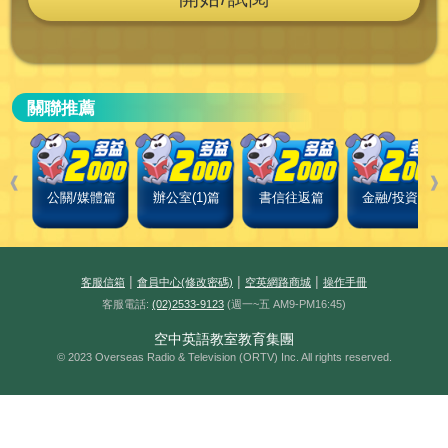
關聯推薦
❰
❱
公關/媒體篇
辦公室(1)篇
書信往返篇
金融/投資篇
|
|
|
客服信箱
會員中心(修改密碼)
空英網路商城
操作手冊
客服電話:
(02)2533-9123
(週一~五 AM9-PM16:45)
空中英語教室教育集團
© 2023 Overseas Radio & Television (ORTV) Inc. All rights reserved.