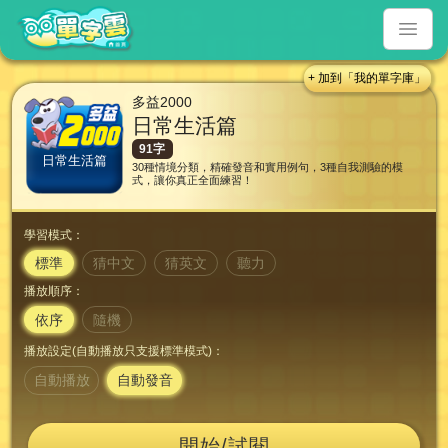
+ 加到「我的單字庫」
多益2000
日常生活篇
91字
日常生活篇
30種情境分類，精確發音和實用例句，3種自我測驗的模
式，讓你真正全面練習！
學習模式：
標準
猜中文
猜英文
聽力
播放順序：
依序
隨機
播放設定(自動播放只支援標準模式)：
自動播放
自動發音
開始/試閱