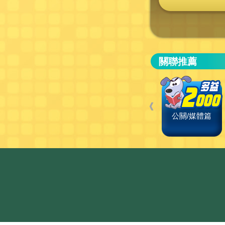
關聯推薦
❰
公關/媒體篇