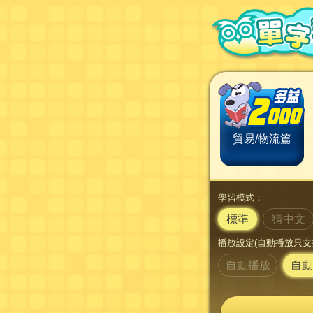
貿易/物流篇
學習模式：
標準
猜中文
播放設定(自動播放只支
自動播放
自動