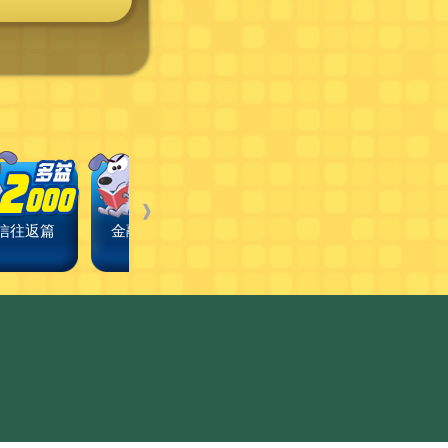
❱
信往返篇
金融/投資篇