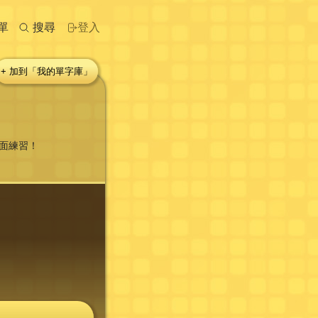
單
搜尋
登入
+ 加到「我的單字庫」
面練習！