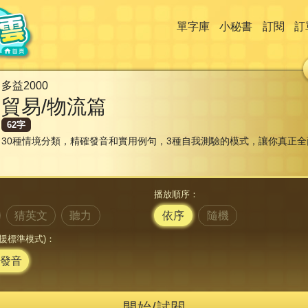
單字庫
小秘書
訂閱
訂
多益2000
貿易/物流篇
62字
30種情境分類，精確發音和實用例句，3種自我測驗的模式，讓你真正全
播放順序：
猜英文
聽力
依序
隨機
援標準模式)：
發音
開始/試閱