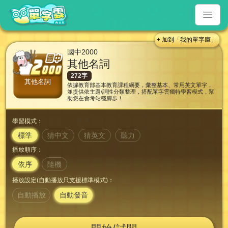
+ 加到「我的單字庫」
國中2000
其他名詞
272字
其他名詞
依據教育部基本教育課程綱要，彙整基本、常用英文單字，
並提供依主題/詞性分類整理，搭配單字雲獨特學習模式，幫
助您在會考站穩腳步！
學習模式：
標準
猜中文
猜英文
聽力
播放順序：
依序
隨機
播放設定(自動播放只支援標準模式)：
自動播放
自動發音