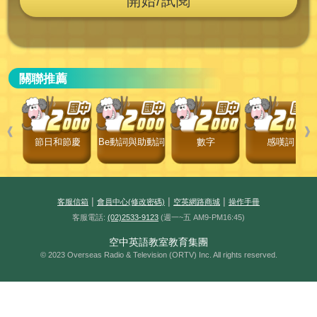
開始/試閱
關聯推薦
❰
❱
節日和節慶
Be動詞與助動詞
數字
感嘆詞
|
|
|
客服信箱
會員中心(修改密碼)
空英網路商城
操作手冊
客服電話:
(02)2533-9123
(週一~五 AM9-PM16:45)
空中英語教室教育集團
© 2023 Overseas Radio & Television (ORTV) Inc. All rights reserved.