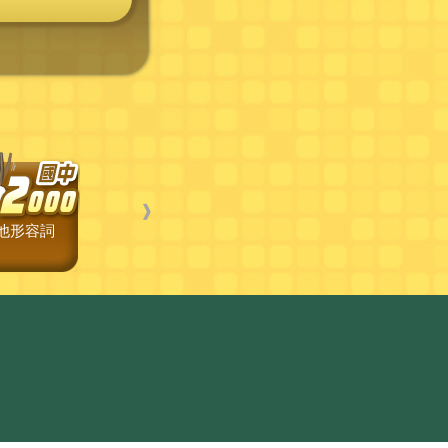
❱
他形容詞