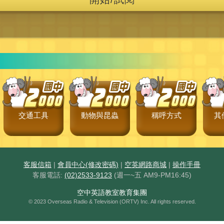
交通工具
動物與昆蟲
稱呼方式
其
客服信箱
|
會員中心(修改密碼)
|
空英網路商城
|
操作手冊
客服電話:
(02)2533-9123
(週一~五 AM9-PM16:45)
空中英語教室教育集團
© 2023 Overseas Radio & Television (ORTV) Inc. All rights reserved.