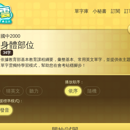
單字庫
小秘書
訂閱
訂
國中2000
身體部位
34字
依據教育部基本教育課程綱要，彙整基本、常用英文單字，並提供依主題
單字雲獨特學習模式，幫助您在會考站穩腳步！
播放順序：
猜英文
聽力
依序
隨機
援標準模式)：
發音
開始/試閱