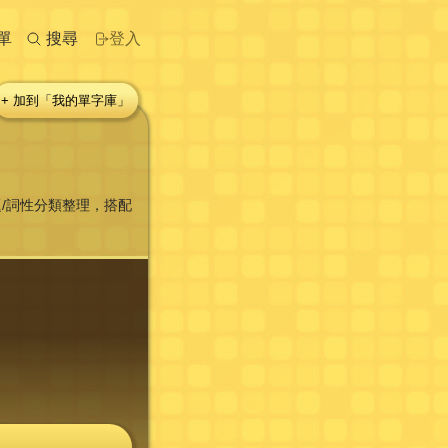
單
搜尋
登入
+ 加到「我的單字庫」
/詞性分類整理，搭配