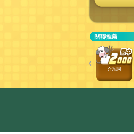
關聯推薦
❰
介系詞