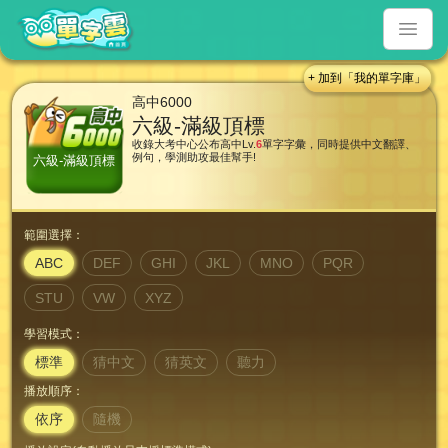
+ 加到「我的單字庫」
高中6000
六級-滿級頂標
收錄大考中心公布高中Lv.
6
單字字彙，同時提供中文翻譯、
例句，學測助攻最佳幫手!
六級-滿級頂標
範圍選擇：
ABC
DEF
GHI
JKL
MNO
PQR
STU
VW
XYZ
學習模式：
標準
猜中文
猜英文
聽力
播放順序：
依序
隨機