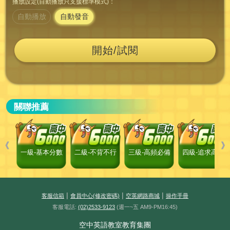
播放設定(自動播放只支援標準模式)：
自動播放
自動發音
開始/試閱
關聯推薦
❰
❱
一級-基本分數
二級-不背不行
三級-高頻必備
四級-追求高分
|
|
|
客服信箱
會員中心(修改密碼)
空英網路商城
操作手冊
客服電話:
(02)2533-9123
(週一~五 AM9-PM16:45)
空中英語教室教育集團