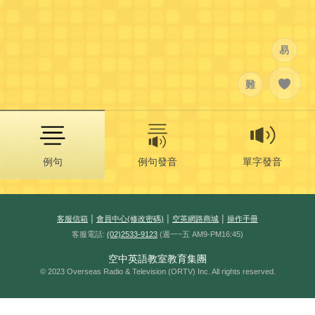
易
難
例句
例句發音
單字發音
|
|
|
客服信箱
會員中心(修改密碼)
空英網路商城
操作手冊
客服電話:
(02)2533-9123
(週一~五 AM9-PM16:45)
空中英語教室教育集團
© 2023 Overseas Radio & Television (ORTV) Inc. All rights reserved.