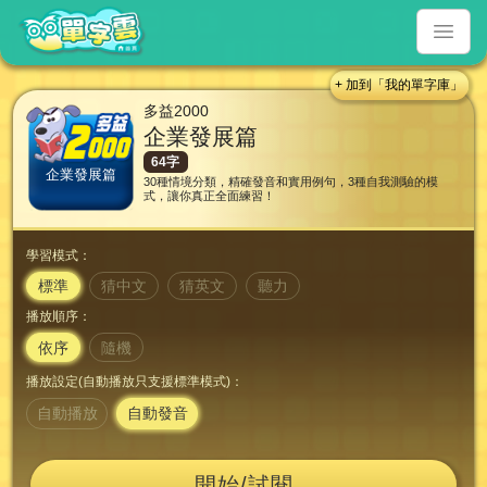
+ 加到「我的單字庫」
多益2000
企業發展篇
64字
企業發展篇
30種情境分類，精確發音和實用例句，3種自我測驗的模
式，讓你真正全面練習！
學習模式：
標準
猜中文
猜英文
聽力
播放順序：
依序
隨機
播放設定(自動播放只支援標準模式)：
自動播放
自動發音
開始/試閱