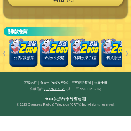
關聯推薦
❰
❱
公告/訊息篇
金融/投資篇
休閒娛樂(1)篇
售貨服務篇
|
|
|
客服信箱
會員中心(修改密碼)
空英網路商城
操作手冊
客服電話:
(02)2533-9123
(週一~五 AM9-PM16:45)
空中英語教室教育集團
© 2023 Overseas Radio & Television (ORTV) Inc. All rights reserved.