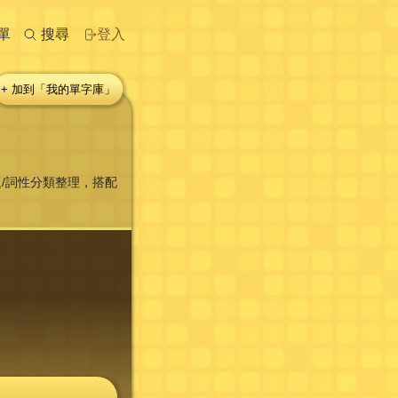
單
搜尋
登入
+ 加到「我的單字庫」
/詞性分類整理，搭配