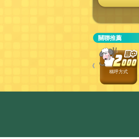
關聯推薦
❰
稱呼方式