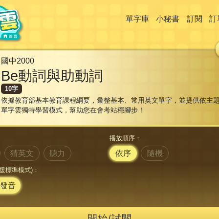
單字庫
小秘書
訂閱
訂
國中2000
Be動詞與助動詞
10字
依據教育部基本教育課程綱要，彙整基本、常用英文單字，並提供依主題
單字雲獨特學習模式，幫助您在會考站穩腳步！
播放順序：
猜英文
聽力
依序
隨機
援標準模式)：
發音
開始/試閱