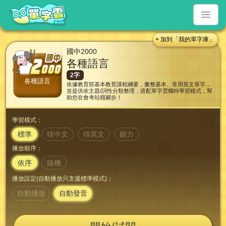
+ 加到「我的單字庫」
國中2000
各種語言
2字
各種語言
依據教育部基本教育課程綱要，彙整基本、常用英文單字，
並提供依主題/詞性分類整理，搭配單字雲獨特學習模式，幫
助您在會考站穩腳步！
學習模式：
標準
猜中文
猜英文
聽力
播放順序：
依序
隨機
播放設定(自動播放只支援標準模式)：
自動播放
自動發音