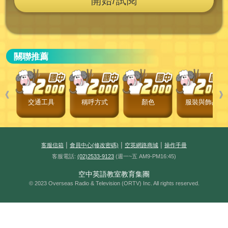
開始/試閱
關聯推薦
❰
❱
交通工具
稱呼方式
顏色
服裝與飾品
|
|
|
客服信箱
會員中心(修改密碼)
空英網路商城
操作手冊
客服電話:
(02)2533-9123
(週一~五 AM9-PM16:45)
空中英語教室教育集團
© 2023 Overseas Radio & Television (ORTV) Inc. All rights reserved.